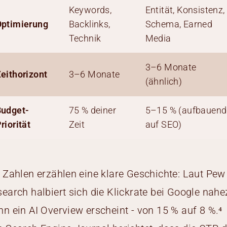
Keywords,
Entität, Konsistenz,
ptimierung
Backlinks,
Schema, Earned
Technik
Media
3–6 Monate
eithorizont
3–6 Monate
(ähnlich)
Budget-
75 % deiner
5–15 % (aufbauend
riorität
Zeit
auf SEO)
 Zahlen erzählen eine klare Geschichte: Laut Pew
earch halbiert sich die Klickrate bei Google nahe
n ein AI Overview erscheint - von 15 % auf 8 %.⁴