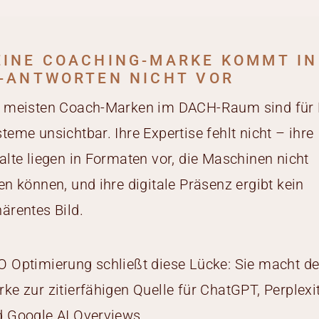
EINE COACHING-MARKE KOMMT IN
I-ANTWORTEN NICHT VOR
e meisten Coach-Marken im DACH-Raum sind für 
teme unsichtbar. Ihre Expertise fehlt nicht – ihre
alte liegen in Formaten vor, die Maschinen nicht
en können, und ihre digitale Präsenz ergibt kein
ärentes Bild.
 Optimierung schließt diese Lücke: Sie macht de
ke zur zitierfähigen Quelle für ChatGPT, Perplexi
 Google AI Overviews.