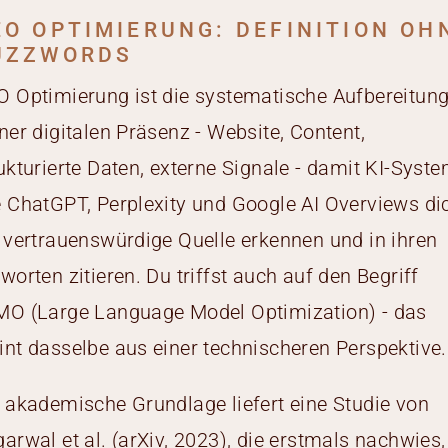
EO OPTIMIERUNG: DEFINITION OH
UZZWORDS
 Optimierung ist die systematische Aufbereitun
ner digitalen Präsenz - Website, Content,
ukturierte Daten, externe Signale - damit KI-Syst
 ChatGPT, Perplexity und Google AI Overviews di
 vertrauenswürdige Quelle erkennen und in ihren
worten zitieren. Du triffst auch auf den Begriff
MO (Large Language Model Optimization) - das
nt dasselbe aus einer technischeren Perspektive.
 akademische Grundlage liefert eine Studie von
arwal et al. (arXiv, 2023), die erstmals nachwies,