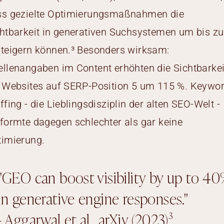
ss gezielte Optimierungsmaßnahmen die
htbarkeit in generativen Suchsystemen um bis zu
teigern können.³ Besonders wirksam:
llenangaben im Content erhöhten die Sichtbarkei
 Websites auf SERP-Position 5 um 115 %. Keywo
ffing - die Lieblingsdisziplin der alten SEO-Welt -
formte dagegen schlechter als gar keine
timierung.
"GEO can boost visibility by up to 4
in generative engine responses."
- Aggarwal et al., arXiv (2023)³