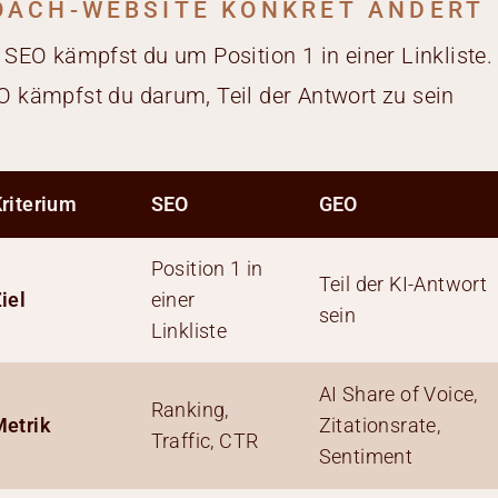
OACH-WEBSITE KONKRET ÄNDERT
 SEO kämpfst du um Position 1 in einer Linkliste.
 kämpfst du darum, Teil der Antwort zu sein
riterium
SEO
GEO
Position 1 in
Teil der KI-Antwort
iel
einer
sein
Linkliste
AI Share of Voice,
Ranking,
etrik
Zitationsrate,
Traffic, CTR
Sentiment