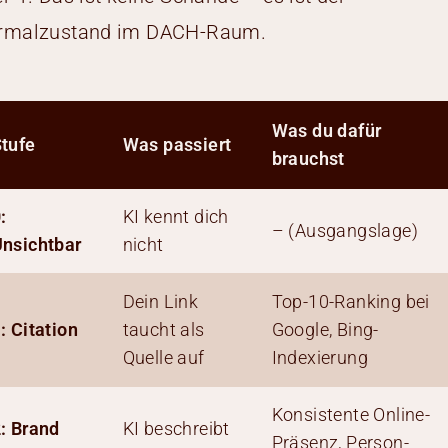
rmalzustand im DACH-Raum.
Was du dafür
tufe
Was passiert
brauchst
:
KI kennt dich
– (Ausgangslage)
nsichtbar
nicht
Dein Link
Top-10-Ranking bei
: Citation
taucht als
Google, Bing-
Quelle auf
Indexierung
Konsistente Online-
: Brand
KI beschreibt
Präsenz, Person-