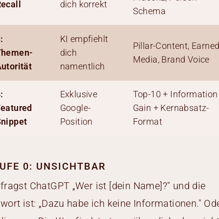
ecall
dich korrekt
Schema
:
KI empfiehlt
Pillar-Content, Earne
Themen-
dich
Media, Brand Voice
utorität
namentlich
:
Exklusive
Top-10 + Information
eatured
Google-
Gain + Kernabsatz-
nippet
Position
Format
UFE 0: UNSICHTBAR
fragst ChatGPT „Wer ist [dein Name]?" und die
wort ist: „Dazu habe ich keine Informationen." Od