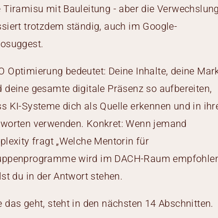
 Tiramisu mit Bauleitung - aber die Verwechslun
siert trotzdem ständig, auch im Google-
tosuggest.
 Optimierung bedeutet: Deine Inhalte, deine Mar
 deine gesamte digitale Präsenz so aufbereiten,
s KI-Systeme dich als Quelle erkennen und in ihr
tworten verwenden. Konkret: Wenn jemand
plexity fragt „Welche Mentorin für
uppenprogramme wird im DACH-Raum empfohlen
lst du in der Antwort stehen.
 das geht, steht in den nächsten 14 Abschnitten.