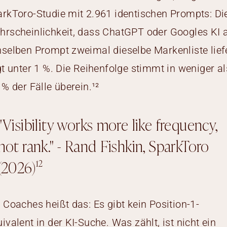
rkToro-Studie mit 2.961 identischen Prompts: Di
rscheinlichkeit, dass ChatGPT oder Googles KI 
selben Prompt zweimal dieselbe Markenliste liefe
gt unter 1 %. Die Reihenfolge stimmt in weniger al
 % der Fälle überein.¹²
"Visibility works more like frequency,
not rank." - Rand Fishkin, SparkToro
(2026)¹²
 Coaches heißt das: Es gibt kein Position-1-
ivalent in der KI-Suche. Was zählt, ist nicht ein