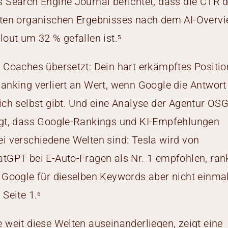
 Search Engine Journal berichtet, dass die CTR 
ten organischen Ergebnisses nach dem AI-Overvi
lout um 32 % gefallen ist.⁵
 Coaches übersetzt: Dein hart erkämpftes Positio
anking verliert an Wert, wenn Google die Antwort
ich selbst gibt. Und eine Analyse der Agentur OS
gt, dass Google-Rankings und KI-Empfehlungen
i verschiedene Welten sind: Tesla wird von
tGPT bei E-Auto-Fragen als Nr. 1 empfohlen, ran
 Google für dieselben Keywords aber nicht einma
 Seite 1.⁶
 weit diese Welten auseinanderliegen, zeigt eine